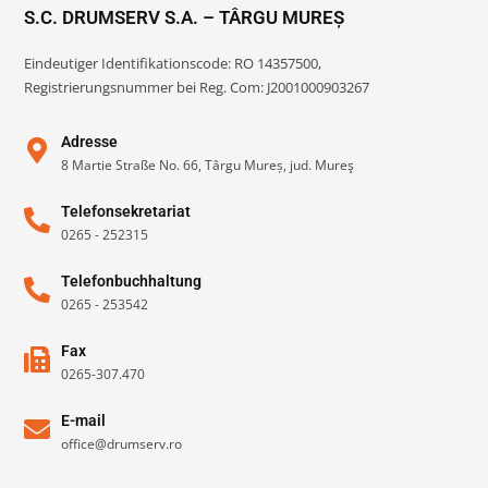
S.C. DRUMSERV S.A. – TÂRGU MUREȘ
Eindeutiger Identifikationscode: RO 14357500,
Registrierungsnummer bei Reg. Com: J2001000903267
Adresse
8 Martie Straße No. 66, Târgu Mureș, jud. Mureş
Telefonsekretariat
0265 - 252315
Telefonbuchhaltung
0265 - 253542
Fax
0265-307.470
E-mail
office@drumserv.ro