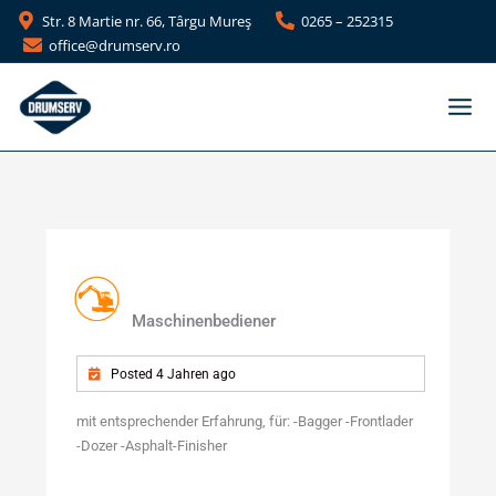
Zum
Str. 8 Martie nr. 66, Târgu Mureş
0265 – 252315
Inhalt
office@drumserv.ro
springen
Maschinenbediener
Posted 4 Jahren ago
mit entsprechender Erfahrung, für: -Bagger -Frontlader
-Dozer -Asphalt-Finisher