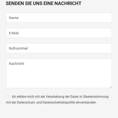
SENDEN SIE UNS EINE NACHRICHT
N
u
m
e
E
*
m
a
i
N
l
u
*
m
ă
M
r
e
d
s
e
a
t
j
e
l
e
f
o
S
n
Ich erkläre mich mit der Verarbeitung der Daten in Übereinstimmung
e
*
mit der Datenschutz- und Datensicherheitspolitik einverstanden.
c
u
r
i