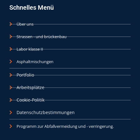
c
Schnelles Menü
e
b
o
Über uns
o
k
Strassen - und brückenbau
Labor klasse II
Asphaltmischungen
Portfolio
Arbeitsplätze
Cookie-Politik
Datenschutzbestimmungen
Programm zur Abfallvermeidung und - verringerung.