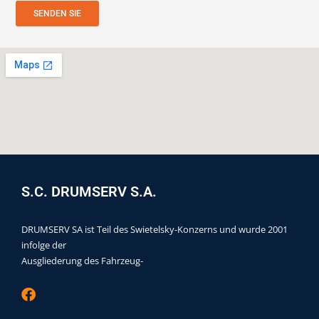
t
a
SENDEN SIE
t
e
a
d
a
t
e
l
o
r
*
S.C. DRUMSERV S.A.
DRUMSERV SA ist Teil des Swietelsky-Konzerns und wurde 2001
infolge der
Ausgliederung des Fahrzeug-
F
a