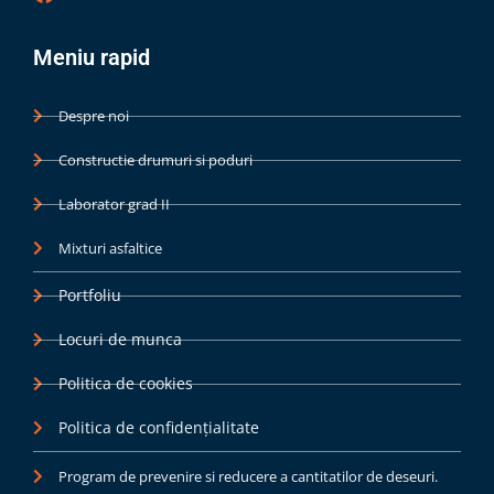
a
c
Meniu rapid
e
b
o
Despre noi
o
k
Constructie drumuri si poduri
Laborator grad II
Mixturi asfaltice
Portfoliu
Locuri de munca
Politica de cookies
Politica de confidențialitate
Program de prevenire si reducere a cantitatilor de deseuri.