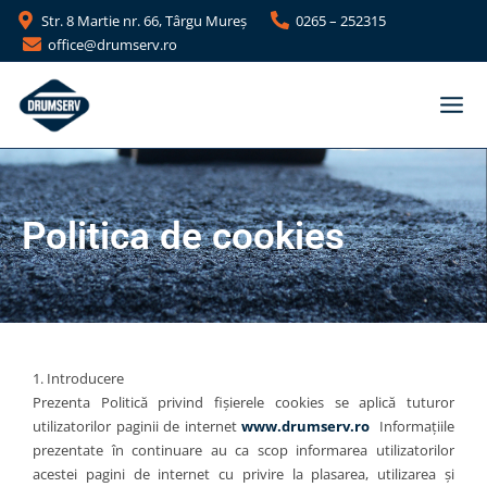
Skip
Str. 8 Martie nr. 66, Târgu Mureş
0265 – 252315
to
office@drumserv.ro
content
Politica de cookies
1. Introducere
Prezenta Politică privind fișierele cookies se aplică tuturor
utilizatorilor paginii de internet
www.drumserv.ro
Informațiile
prezentate în continuare au ca scop informarea utilizatorilor
acestei pagini de internet cu privire la plasarea, utilizarea și