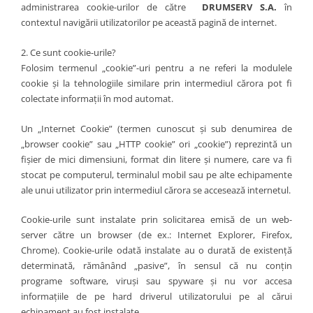
administrarea cookie-urilor de către
DRUMSERV S.A.
în
contextul navigării utilizatorilor pe această pagină de internet.
2. Ce sunt cookie-urile?
Folosim termenul „cookie”-uri pentru a ne referi la modulele
cookie și la tehnologiile similare prin intermediul cărora pot fi
colectate informații în mod automat.
Un „Internet Cookie” (termen cunoscut și sub denumirea de
„browser cookie” sau „HTTP cookie” ori „cookie”) reprezintă un
fișier de mici dimensiuni, format din litere și numere, care va fi
stocat pe computerul, terminalul mobil sau pe alte echipamente
ale unui utilizator prin intermediul cărora se accesează internetul.
Cookie-urile sunt instalate prin solicitarea emisă de un web-
server către un browser (de ex.: Internet Explorer, Firefox,
Chrome). Cookie-urile odată instalate au o durată de existență
determinată, rămânând „pasive”, în sensul că nu conțin
programe software, viruși sau spyware și nu vor accesa
informațiile de pe hard driverul utilizatorului pe al cărui
echipament au fost instalate.