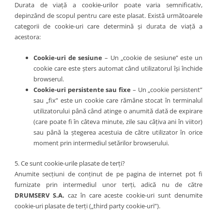
Durata de viață a cookie-urilor poate varia semnificativ,
depinzând de scopul pentru care este plasat. Există următoarele
categorii de cookie-uri care determină și durata de viață a
acestora:
Cookie-uri de sesiune
– Un „cookie de sesiune” este un
cookie care este șters automat când utilizatorul își închide
browserul.
Cookie-uri persistente sau fixe
– Un „cookie persistent”
sau „fix” este un cookie care rămâne stocat în terminalul
utilizatorului până când atinge o anumită dată de expirare
(care poate fi în câteva minute, zile sau câțiva ani în viitor)
sau până la ștegerea acestuia de către utilizator în orice
moment prin intermediul setărilor browserului.
5. Ce sunt cookie-urile plasate de terți?
Anumite secțiuni de conținut de pe pagina de internet pot fi
furnizate prin intermediul unor terți, adică nu de către
DRUMSERV S.A.
caz în care aceste cookie-uri sunt denumite
cookie-uri plasate de terți („third party cookie-uri”).