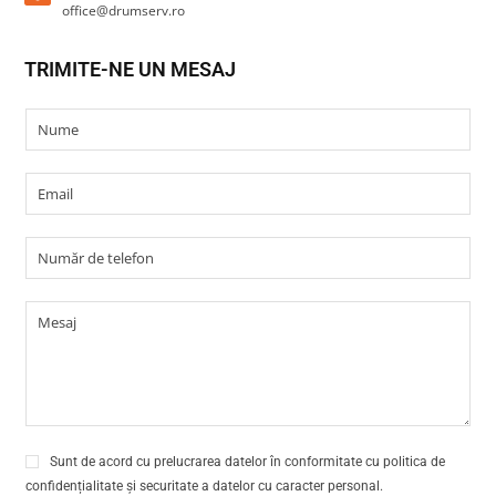
office@drumserv.ro
TRIMITE-NE UN MESAJ
N
u
m
e
E
*
m
a
i
N
l
u
*
m
ă
M
r
e
d
s
e
a
t
j
e
l
e
f
o
S
n
Sunt de acord cu prelucrarea datelor în conformitate cu politica de
e
*
confidențialitate și securitate a datelor cu caracter personal.
c